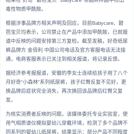
结果在“好奇”“碧芭宝贝”“Babycare”等品牌样品中检出
毒性物质甲酰胺。
根据涉事品牌方相关声明及回应，目前Babycare、碧
芭宝贝均表示，公司禁止在产品中添加甲酰胺，已就报
道中反映的问题安排第三方复检。截至发稿，好奇纸尿
裤品牌方 金佰利 中国公司电话及官方客服电话无法接
通，电商客服表示已关注到相关报道，将记录反馈。
据经济参考报报道，安徽的李女士连续给孩子用了八个
月好奇“小森林”系列纸尿裤，孩子红臀反复不见好，更
换品牌后症状完全消失，再次换回该品牌后红臀又复
发。
为核实消费者反映的问题，该媒体委托专业实验室，使
用气相质谱仪模拟婴幼儿穿戴环境，检测了多个品牌不
同系列的婴幼儿纸尿裤，结果显示：部分产品不同程度