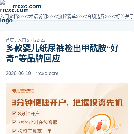
rrcxc.com
入门文档22·22
术语说明22·22
流程清单22·22
合规边界22·22
标签
关于
首页
/
入门文档22·22
多款婴儿纸尿裤检出甲酰胺“好
奇”等品牌回应
2026-06-19 · rrcxc.com