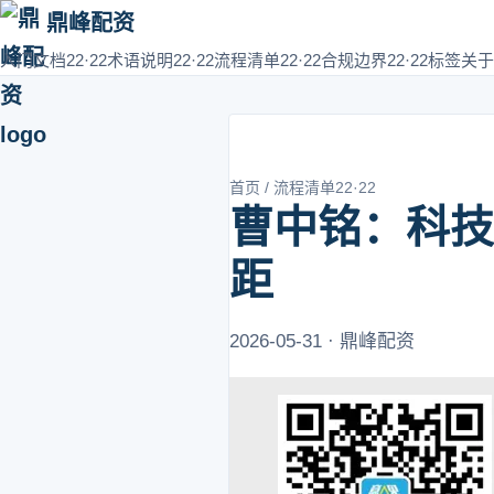
鼎峰配资
入门文档22·22
术语说明22·22
流程清单22·22
合规边界22·22
标签
关于
首页
/
流程清单22·22
曹中铭：科技
距
2026-05-31 · 鼎峰配资