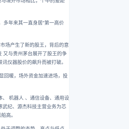
但与境外市场相比，个中的差距
后，多年来其一直身居“第一高价
A股市场产生了新的股王，背后的意
技 又与贵州茅台展开了股王的争
联讯仪器股价的飙升而被打破。
明显回暖，场外资金加速进场，投
、 机器人 、通信设备、通用设
寒武纪、源杰科技主营业务为芯
涨船高。
上处于调整的态势，高点与低点