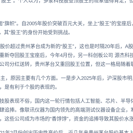
“股王”。个人以为，多家科技股登顶股王的现象值得肯定，
“旗帜”。自2005年股价突破百元大关，坐上“股王”的宝座
，其“股王”的身份开始受到挑战。
的股价超过贵州茅台成为新的“股王”，这也是时隔20年后，
重新夺回股王宝座后，今年4月份，另一科创板公司 源杰科
公司分红送转，贵州茅台又重回股王位置，但这一格局随着
易主，原因主要有几个方面。一是步入2025年后，沪深股市
，是有利于个股的表现的。
技股表现不俗，国内这一轮行情包括人工智能、芯片、半导体
肆追捧。像联讯仪器为国内领先的高端测试仪器设备企业，
，这些公司成为市场的“香饽饽”，资金的追捧导致其股价水
021年2月份创出历史性高价后，近几年来贵州茅台股价基本