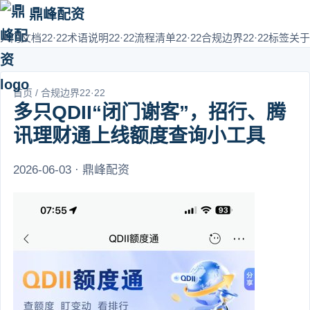
鼎峰配资
入门文档22·22
术语说明22·22
流程清单22·22
合规边界22·22
标签
关于
首页
/
合规边界22·22
多只QDII“闭门谢客”，招行、腾
讯理财通上线额度查询小工具
2026-06-03 · 鼎峰配资