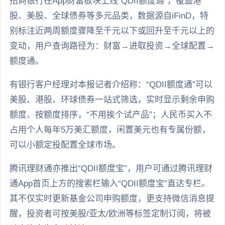
招商银行在App财富板块上线“QDII额度通”，覆盖港
股、美股、全球债券等多元品类，数据源自iFinD，特
别标注近两周额度骤降至千元以下或回升至千元以上的
变动，用户查询路径为：财富→进取投资→全球配置→
额度通。
有银行客户经理对本报记者介绍称：“QDII额度通”可以
美股、港股、环球债券一站式筛选，实时显示剩余申购
额度、按额度排序，“不用挨个试产品”；人民币买入不
占用个人每年5万美汇额度，闲置美元也有专属份额，
可以小额定投配置全球市场。
腾讯理财通亦推出“QDII额度宝”，用户可通过腾讯理财
通App首页上方的搜索栏输入“QDII额度宝”直达专栏。
其不仅实时更新基金公司申购额度，更支持微信消息提
醒，投资者可按美股/亚太/欧洲等标签定制订阅，将被