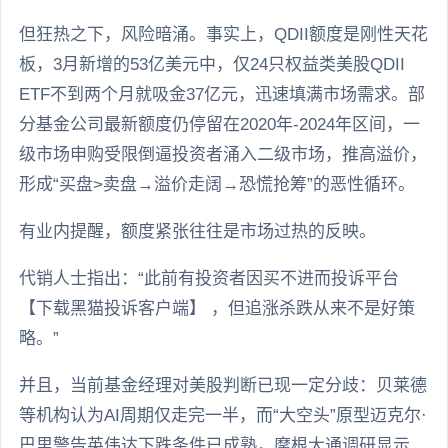
但狂热之下，风险暗涌。事实上，QDII额度是刚性天花
板，3月新增的53亿美元中，仅24只权益类美股QDII
ETF不到两个月就吸金37亿元，迅速填满市场需求。部
分基金公司最新额度仍停留在2020年-2024年区间，一
级市场申购受限倒逼投资者涌入二级市场，推高溢价，
形成“买盘>卖盘→溢价走阔→恐慌抢筹”的恶性循环。
有业内提醒，额度紧张往往是市场过热的反映。
代销人士指出：“此前有投资者因买不进而投诉平台
【下载黑猫投诉客户端】 ，但追涨杀跌从来不是好策
略。”
并且，当前基金经理对美股判断已现一定分歧：贝莱德
等机构认为AI周期仅走完一半，而“大空头”原型迈克尔·
巴里警告英伟达下跌条件已成熟，摩根大通调研显示