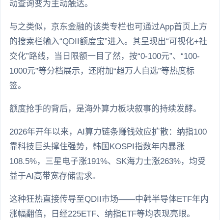
动查询变为主动触达。
与之类似，京东金融的该类专栏也可通过App首页上方
的搜索栏输入“QDII额度宝”进入。其呈现出“可视化+社
交化”路线，当日限额一目了然，按“0-100元”、“100-
1000元”等分档展示，还附加“超万人自选”等热度标
签。
额度抢手的背后，是海外算力板块叙事的持续发酵。
2026年开年以来，AI算力链条赚钱效应扩散：纳指100
靠科技巨头撑住强势，韩国KOSPI指数年内暴涨
108.5%，三星电子涨191%、SK海力士涨263%，均受
益于AI高带宽存储需求。
这种狂热直接传导至QDII市场——中韩半导体ETF年内
涨幅翻倍，日经225ETF、纳指ETF等均表现亮眼。