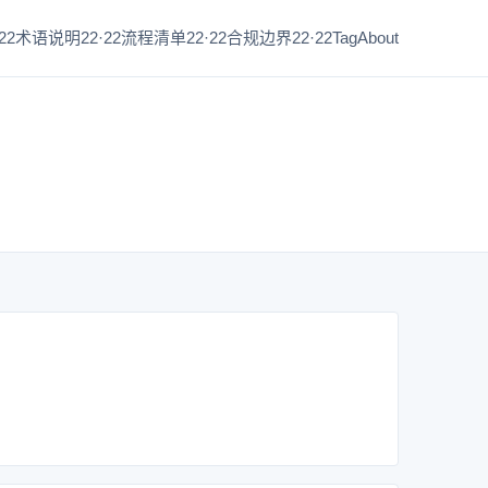
22
术语说明22·22
流程清单22·22
合规边界22·22
Tag
About