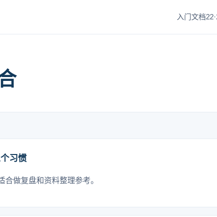
入门文档22·
合
五个习惯
适合做复盘和资料整理参考。